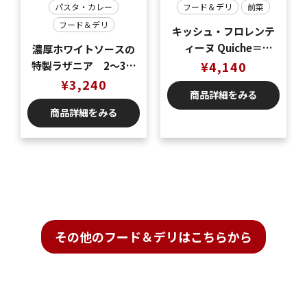
パスタ・カレー
フード＆デリ
前菜
フード＆デリ
キッシュ・フロレンテ
ィーヌ Quiche＝
濃厚ホワイトソースの
Florentine（ベーコン
¥
4,140
特製ラザニア 2〜3名
とほうれん草のキッシ
様分
¥
3,240
商品詳細をみる
ュ）
商品詳細をみる
その他のフード＆デリはこちらから