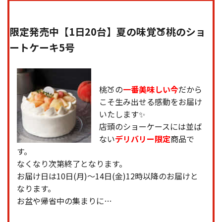
限定発売中【1日20台】夏の味覚🍑桃のショ
ートケーキ5号
桃🍑の
一番美味しい今
だから
こそ生み出せる感動をお届け
いたします✨
店頭のショーケースには並ば
ない
デリバリー限定
商品で
す。
なくなり次第終了となります。
お届け日は10日(月)〜14日(金)12時以降のお届けと
なります。
お盆や帰省中の集まりに…