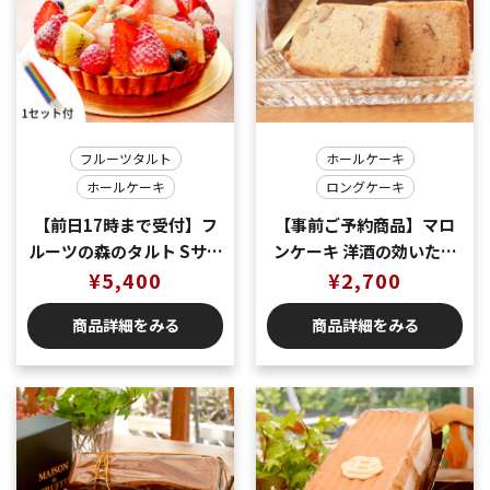
フルーツタルト
ホールケーキ
ホールケーキ
ロングケーキ
【前日17時まで受付】フ
【事前ご予約商品】マロ
ルーツの森のタルト Sサイ
ンケーキ 洋酒の効いた大
ズ 直径約15cm ４～６名
¥
5,400
人のケーキ
¥
2,700
様用
商品詳細をみる
商品詳細をみる