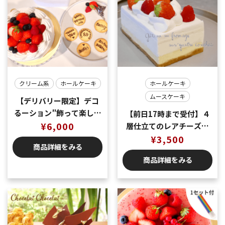
クリーム系
ホールケーキ
ホールケーキ
ムースケーキ
【デリバリー限定】デコ
るーション″飾って楽しむ
【前日17時まで受付】４
デコレーション 5号サイズ
¥
6,000
層仕立てのレアチーズケ
(直径約15センチ/6名様)
ーキ ４号サイズ
¥
3,500
商品詳細をみる
商品詳細をみる