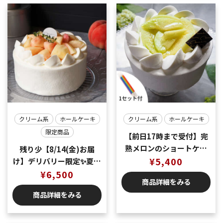
クリーム系
ホールケーキ
クリーム系
ホールケーキ
限定商品
【前日17時まで受付】完
熟メロンのショートケー
残り少【8/14(金)お届
¥
5,400
キ
け】デリバリー限定✨夏の
味覚🍑桃のショートケー
¥
6,500
商品詳細をみる
キ5号（5〜6名様分）
商品詳細をみる