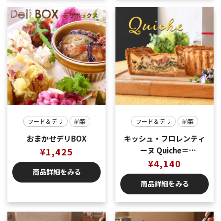
フード＆デリ
前菜
フード＆デリ
前菜
おまかせデリBOX
キッシュ・フロレンティ
¥
1,425
ーヌ Quiche＝
Florentine（ベーコンと
¥
4,140
商品詳細をみる
ほうれん草のキッシュ）
商品詳細をみる