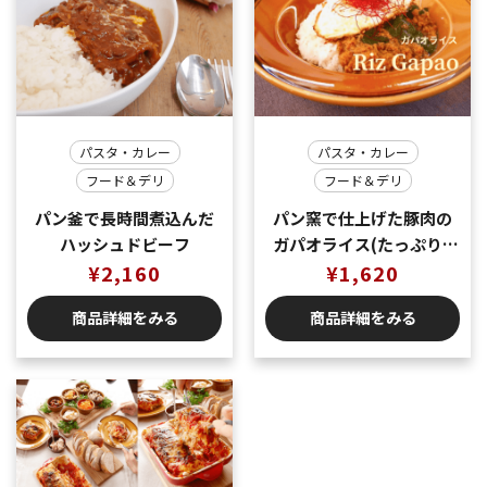
パスタ・カレー
パスタ・カレー
フード＆デリ
フード＆デリ
パン釜で長時間煮込んだ
パン窯で仕上げた豚肉の
ハッシュドビーフ
ガパオライス(たっぷり3
¥
2,160
¥
人前）
1,620
商品詳細をみる
商品詳細をみる