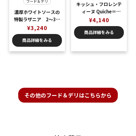
フード＆デリ
キッシュ・フロレンテ
ィーヌ Quiche＝
濃厚ホワイトソースの
Florentine（ベーコン
¥
4,140
特製ラザニア 2〜3名
とほうれん草のキッシ
様分
¥
3,240
商品詳細をみる
ュ）
商品詳細をみる
その他のフード＆デリはこちらから