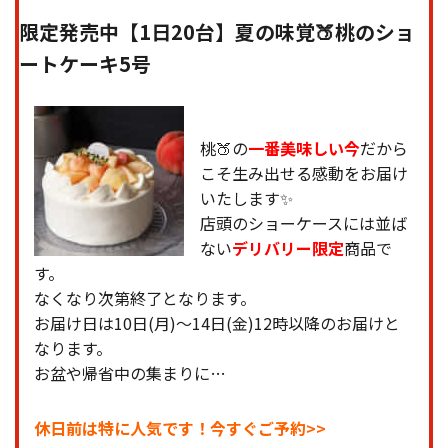
限定発売中【1日20台】夏の味覚🍑桃のショ
ートケーキ5号
桃🍑の
一番美味しい今
だから
こそ生み出せる感動をお届け
いたします✨
店頭のショーケースには並ば
ない
デリバリー限定
商品で
す。
なくなり次第終了となります。
お届け日は10日(月)〜14日(金)12時以降のお届けと
なります。
お盆や帰省中の集まりに…
休日前は特に人気です！今すぐご予約>>