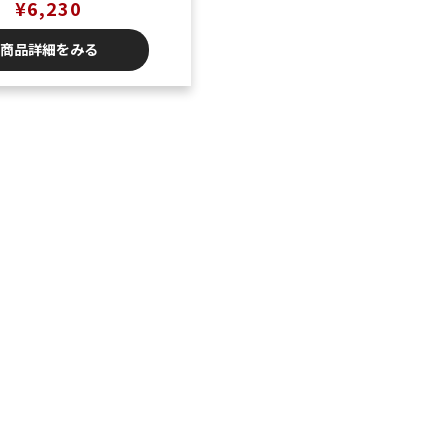
ケーキ≫
¥
6,230
商品詳細をみる