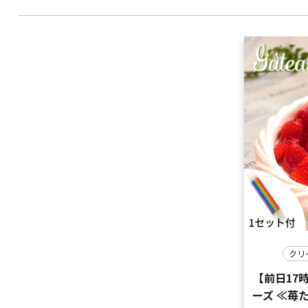
クリ
【前日17
ーズ ≪苺