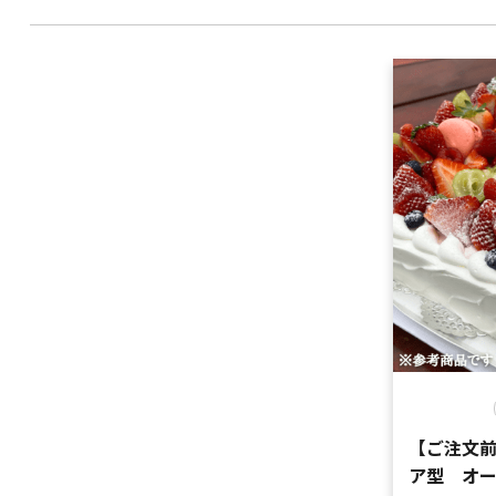
【ご注文
ア型 オ