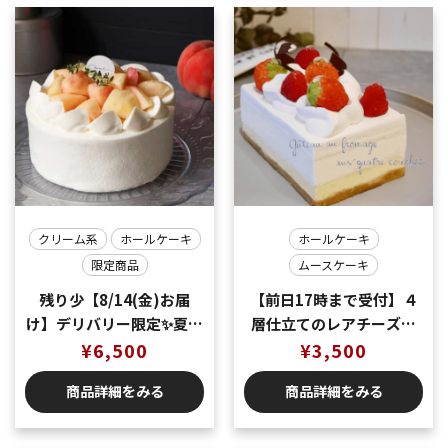
クリーム系
ホールケーキ
ホールケーキ
限定商品
ムースケーキ
残り少【8/14(金)お届
【前日17時まで受付】４
け】デリバリー限定✨夏の
層仕立てのレアチーズケ
味覚🍑桃のショートケー
¥
6,500
ーキ ４号サイズ
¥
3,500
キ5号（5〜6名様分）
商品詳細をみる
商品詳細をみる