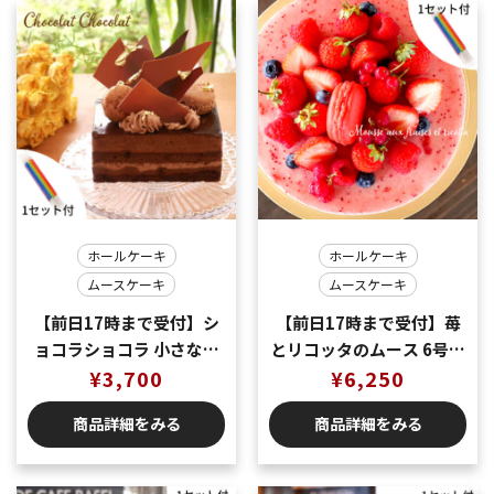
ホールケーキ
ホールケーキ
ムースケーキ
ムースケーキ
【前日17時まで受付】シ
【前日17時まで受付】苺
ョコラショコラ 小さなア
とリコッタのムース 6号サ
ントルメ 12Ｘ8センチ＝2
¥
3,700
イズ 直径18センチ＝７～
¥
6,250
～3名様用
８名様用
商品詳細をみる
商品詳細をみる