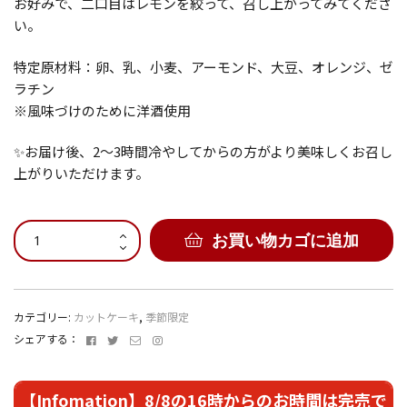
お好みで、二口目はレモンを絞って、召し上がってみてくださ
い。
特定原材料：卵、乳、小麦、アーモンド、大豆、オレンジ、ゼ
ラチン
※風味づけのために洋酒使用
✨お届け後、2〜3時間冷やしてからの方がより美味しくお召し
上がりいただけます。
は
お買い物カゴに追加
つ
こ
い
個
カテゴリー:
カットケーキ
,
季節限定
Facebook
Twitter
メ
Instagram
シェアする：
ー
ル
ア
【Infomation】8/8の16時からのお時間は完売で
ド