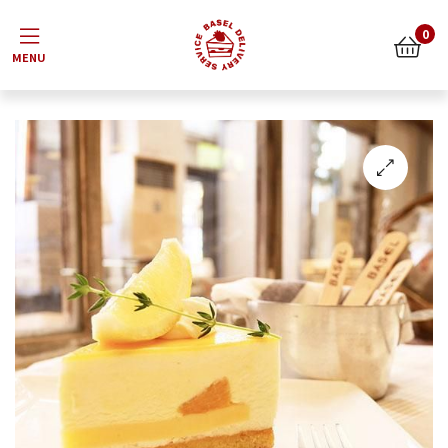
Menu
0
🔍