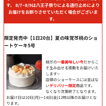
す。 8/7~8/9は八王子祭りによる通行止めにより
レ
ス
お届けをお断りさせていただく場合がございま
す。
限定発売中【1日20台】夏の味覚🍑桃のショ
ートケーキ5号
桃🍑の
一番美味しい今
だからこ
そ生み出せる感動をお届けいた
します✨
店頭のショーケースには並ばな
い
デリバリー限定
商品です。
なくなり次第終了となります。
お届け日は10日(月)〜14日(金)12時以降のお届けとな
ります。