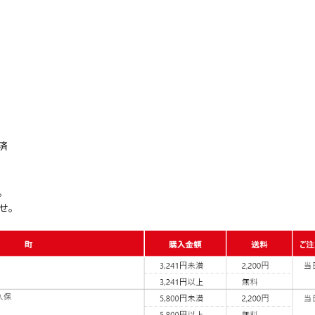
済
。
せ。