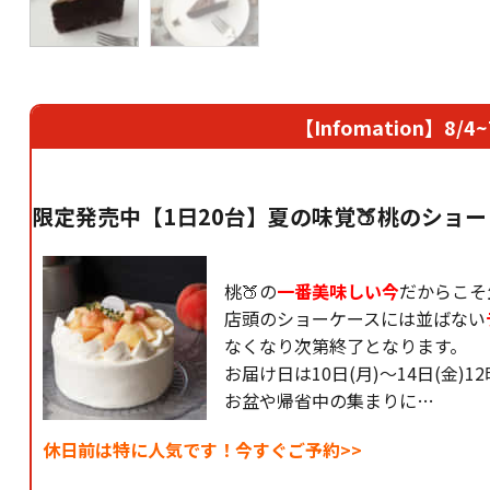
【Infomation】
限定発売中【1日20台】夏の味覚🍑桃のショー
桃🍑の
一番美味しい今
だからこそ
店頭のショーケースには並ばない
なくなり次第終了となります。
お届け日は10日(月)〜14日(金)
お盆や帰省中の集まりに…
休日前は特に人気です！今すぐご予約>>