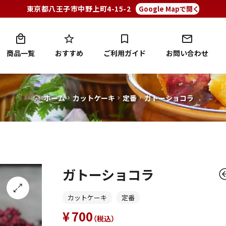
東京都八王子市中野上町4-15-2
Google Mapで開く
商品一覧
おすすめ
ご利用ガイド
お問い合わせ
ガ
ホーム
カットケーキ
Blog
定番
ガトーショコラ
ト
Detail
ー
シ
ガトーショコラ
ョ
カットケーキ
定番
🔍
（税
（税
420
850
700
コ
（税込）