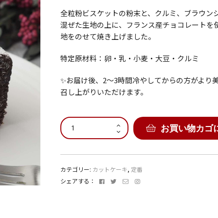
全粒粉ビスケットの粉末と、クルミ、ブラウン
ラ
混ぜた生地の上に、フランス産チョコレートを
地をのせて焼き上げました。
特定原材料：卵・乳・小麦・大豆・クルミ
✨お届け後、2〜3時間冷やしてからの方がより
召し上がりいただけます。
ガ
お買い物カゴ
ト
ー
シ
ョ
カテゴリー:
カットケーキ
,
定番
コ
Facebook
Twitter
メ
Instagram
シェアする：
ラ
ー
個
ル
ア
ド