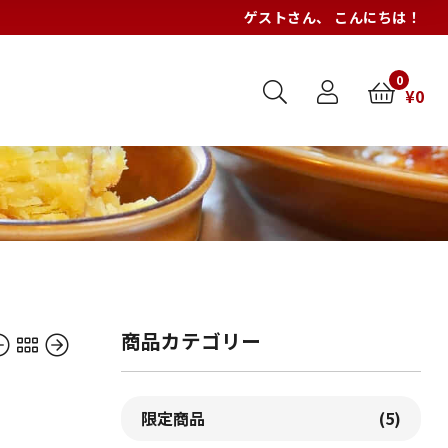
ゲスト
さん、 こんにちは！
0
¥
0
商品カテゴリー
限定商品
(5)
込）
込）