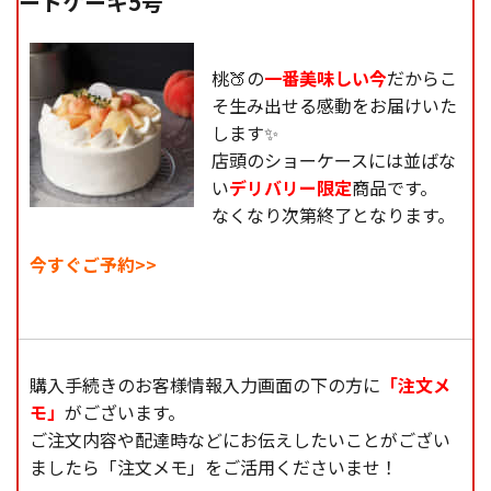
ートケーキ5号
(た
っ
ぷ
桃🍑の
一番美味しい今
だからこ
り
そ生み出せる感動をお届けいた
3
します✨
人
店頭のショーケースには並ばな
前）
い
デリバリー限定
商品です。
個
なくなり次第終了となります。
今すぐご予約>>
購入手続きのお客様情報入力画面の下の方に
「注文メ
モ」
がございます。
ご注文内容や配達時などにお伝えしたいことがござい
ましたら「注文メモ」をご活用くださいませ！