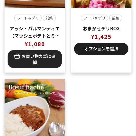
フード＆デリ
前菜
フード＆デリ
前菜
アッシ・パルマンティエ
おまかせデリBOX
（マッシュポテトとミー
¥
1,425
トソースのグラタン）冷
¥
1,080
オプションを選択
凍でお届け商品
お買い物カゴに追
加