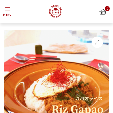
Menu
0
🔍