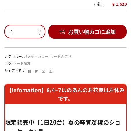
小計：
1,620
パ
お買い物カゴに追加
ン
窯
で
仕
カテゴリー:
パスタ・カレー
,
フード＆デリ
上
タグ:
フード解凍
げ
Facebook
Twitter
メ
Instagram
シェアする：
た
ー
豚
ル
肉
ア
【Infomation】8/4~7はのあんのお花束はお休み
の
ド
です。
レ
ガ
ス
パ
オ
ラ
限定発売中【1日20台】夏の味覚🍑桃のショ
イ
ス