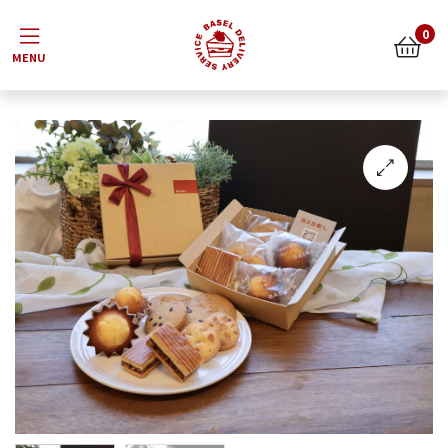
Menu
0
🔍