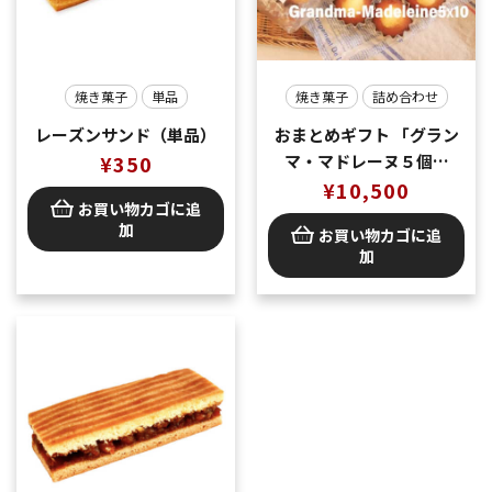
焼き菓子
単品
焼き菓子
詰め合わせ
レーズンサンド（単品）
おまとめギフト 「グラン
¥
350
マ・マドレーヌ５個入
り」10セット
¥
10,500
お買い物カゴに追
加
お買い物カゴに追
加