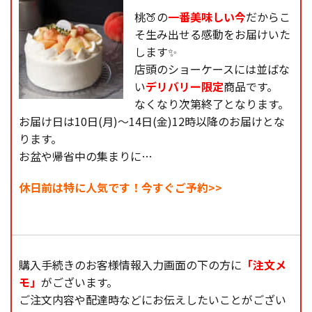
桃🍑の
一番美味しい今
だからこ
そ生み出せる感動をお届けいた
します✨
店頭のショーケースには並ばな
い
デリバリー限定
商品です。
なくなり次第終了となります。
お届け日は10日(月)〜14日(金)12時以降のお届けとな
ります。
お盆や帰省中の集まりに…
休日前は特に人気です！今すぐご予約>>
購入手続きのお客様情報入力画面の下の方に
「注文メ
モ」
がございます。
ご注文内容や配達時などにお伝えしたいことがござい