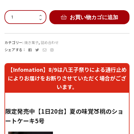
Smile
お買い物カゴに追加
Gift
S（1〜
9
点
カテゴリー:
焼き菓子
,
詰め合わせ
ご
Facebook
Twitter
メ
Instagram
シェアする：
購
ー
入
ル
専
ア
【Infomation】8/9は八王子祭りによる通行止め
ド
用）
によりお届けをお断りさせていただく場合がござ
レ
個
ス
います。
限定発売中【1日20台】夏の味覚🍑桃のショ
ートケーキ5号